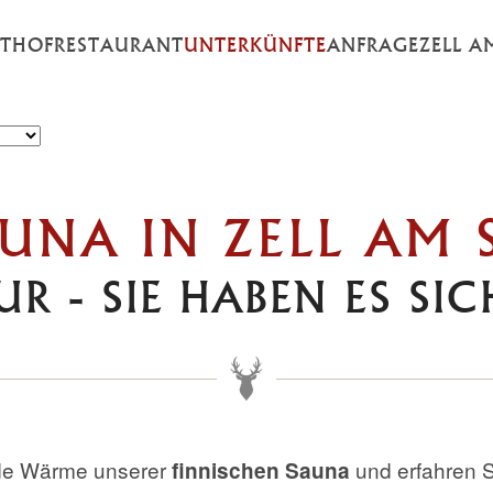
STHOF
RESTAURANT
UNTERKÜNFTE
ANFRAGE
ZELL A
UNA IN ZELL AM 
UR - SIE HABEN ES SIC
nde Wärme unserer
und erfahren S
finnischen Sauna